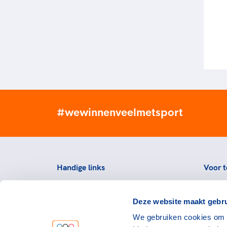
#wewinnenveelmetsport
Handige links
Voor t
Topsportevenementenbeleid
Topsp
Deze website maakt gebru
Partners
Voorzi
We gebruiken cookies om c
Werken bij NOC*NSF
Downlo