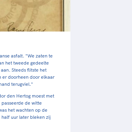
anse asfalt. "We zaten te
 van het tweede gedeelte
an. Steeds flitste het
er doorheen door elkaar
and terugviel."
Fedor den Hertog moest met
n passeerde de witte
 was het wachten op de
alf uur later bleken zij