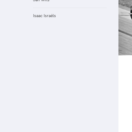
Veilige en integere sport
positionering van spo
Diversiteit en inclusie
Sportonderzoek
Isaac Israëls
Gezonde sportomgeving
Sportakkoord II
Duurzaamheid
Bekwaam sportkader
Vitale clubs en bestuurlijk 