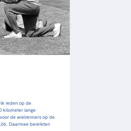
rder
moeder of de hockeywedstrijd
 je buurjongen.
es verder
lk reden op de
 kilometer lange
voor de wielrenners op de
49,06. Daarmee bereikten