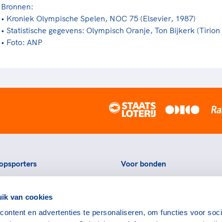
Bronnen:
• Kroniek Olympische Spelen, NOC 75 (Elsevier, 1987)
• Statistische gegevens: Olympisch Oranje, Ton Bijkerk (Tirion
• Foto: ANP
opsporters
Voor bonden
ortstatussen
Thema's
ik van cookies
eningen voor topsporters
Agenda
ontent en advertenties te personaliseren, om functies voor soci
ads en links voor
Portal