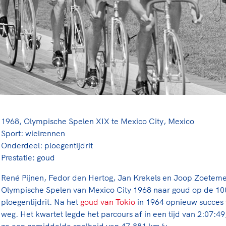
rt
Lees ve
je 
van
Le
kader
1968, Olympische Spelen XIX te Mexico City, Mexico
Sport: wielrennen
Onderdeel: ploegentijdrit
Prestatie: goud
René Pijnen, Fedor den Hertog, Jan Krekels en Joop Zoeteme
Olympische Spelen van Mexico City 1968 naar goud op de 100
ploegentijdrit. Na het
goud van Tokio
in 1964 opnieuw succes 
weg. Het kwartet legde het parcours af in een tijd van 2:07:
ze een gemiddelde snelheid van 47,881 km/u.