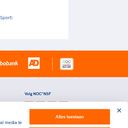
 Sport)
Volg NOC*NSF
Alles toestaan
al media te