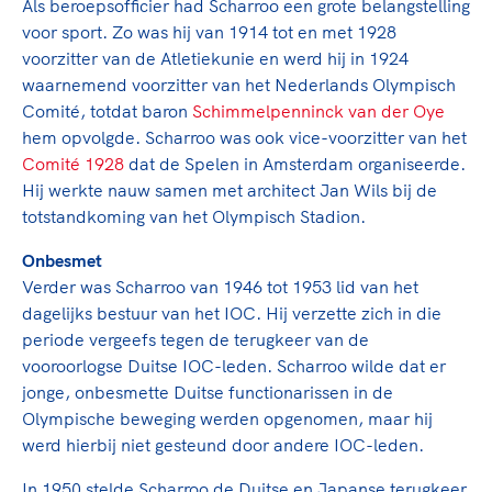
Clubondersteuning
Sport verenigt. Op sportclubs, pleintjes, tijdens
Als beroepsofficier had Scharroo een grote belangstelling
De TeamNL Academie
een rondje fietsen, door samen te skaten of naar
voor sport. Zo was hij van 1914 tot en met 1928
Beroepskrachten
de sportschool te gaan. Door samen te juichen
voorzitter van de Atletiekunie en werd hij in 1924
De TeamNL Academie biedt een leer- en
voor Sifan Hassan, Rico Verhoeven, Diede de
waarnemend voorzitter van het Nederlands Olympisch
ontwikkelprogramma voor de volgende functies
Samen voor een veilige
Groot en het Nederlands Elftal. Of met trots te
Comité, totdat baron
Schimmelpenninck van der Oye
binnen TeamNL programma's: experts, coaches,
sportomgeving
genieten van de karatewedstrijd van je dochter,
hem opvolgde. Scharroo was ook vice-voorzitter van het
bestuurders, (technisch) directeuren, managers en
de halve marathon van je moeder of de
Comité 1928
dat de Spelen in Amsterdam organiseerde.
toekomstig kader.
Voor welk gedrag staat de club? Wat mag wel
hockeywedstrijd van je buurjongen.
Hij werkte nauw samen met architect Jan Wils bij de
langs de lijn, in de kleedkamer, kantine en online?
totstandkoming van het Olympisch Stadion.
Lees verder
Lees verder
En wat mag vooral niet? Een gedragscode geeft
Onbesmet
hier richting aan en is dus een belangrijk
Verder was Scharroo van 1946 tot 1953 lid van het
onderdeel van het clubbeleid rondom gewenst en
dagelijks bestuur van het IOC. Hij verzette zich in die
ongewenst gedrag.
periode vergeefs tegen de terugkeer van de
vooroorlogse Duitse IOC-leden. Scharroo wilde dat er
Lees verder
jonge, onbesmette Duitse functionarissen in de
Olympische beweging werden opgenomen, maar hij
werd hierbij niet gesteund door andere IOC-leden.
In 1950 stelde Scharroo de Duitse en Japanse terugkeer