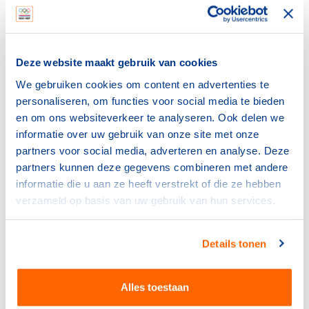
Uiteindelijk was hij degene die door de puinhopen met
de witte vlag ter overgave naar de Duitsers liep.
Bombardement van Rotterdam
Deze website maakt gebruik van cookies
Allert Goossens schrijft hierover op de site
We gebruiken cookies om content en advertenties te
Grebbeberg.nl: ‘Zonder dat Scharroo een
personaliseren, om functies voor social media te bieden
veldcommando had, en zonder een behoorlijke staf,
en om ons websiteverkeer te analyseren. Ook delen we
werd hij plotseling geacht de in het hart van zijn stad
informatie over uw gebruik van onze site met onze
gelande Duitsers met zijn grosso modo ongetrainde
partners voor social media, adverteren en analyse. Deze
gevechtstroepen te bestrijden en het gepenetreerde
partners kunnen deze gegevens combineren met andere
zuidfront te behouden. Zonder de opleiding te hebben
informatie die u aan ze heeft verstrekt of die ze hebben
genoten voor een infanterie veldcommando, wist hij op
verzameld op basis van uw gebruik van hun services.
bekwame wijze vijf dagen lang de strijd in Rotterdam te
leiden.
Details tonen
Als enige van alle troepencommandanten in ons leger
was hij van de eerste tot de laatste minuut in een strijd
gewikkeld met de vijand, en onderscheidde hij zich
Alles toestaan
door leiderschap en beleid. Hij stond in het epicentrum