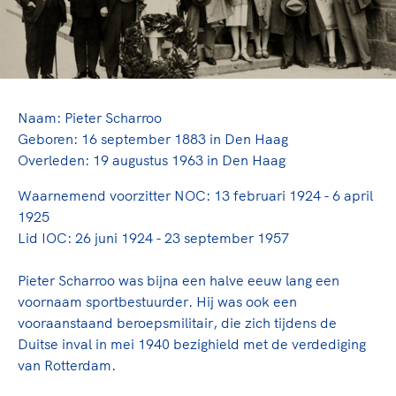
TeamNL Academie Kalender
Veilige en integere sport
Sportonderzoek
Diversiteit en inclusie
Sportakkoord II
Gezonde sportomgeving
Kennisaanbod TeamNL Experts
Duurzaamheid
TeamNL Sport Science Centre
Bekwaam sportkader
Naam: Pieter Scharroo
Game Changer
Geboren: 16 september 1883 in Den Haag
Vitale clubs en bestuurlijk kader
TeamNL kids
Olympische Spelen LA28
Overleden: 19 augustus 1963 in Den Haag
Olympische geschiedenis
Paralympische Spelen LA28
Waarnemend voorzitter NOC: 13 februari 1924 - 6 april
Sportmatch
Europese Spelen Istanbul 2027
1925
Clubacties
Nieuwspagina
Lid IOC: 26 juni 1924 - 23 september 1957
Handboek Wet- en Regelgeving
Columns
Topsportbeleid
Pieter Scharroo was bijna een halve eeuw lang een
Opleidingen en trainingen
Topsportfinanciering
voornaam sportbestuurder. Hij was ook een
Maatschappelijke waarde topsport
vooraanstaand beroepsmilitair, die zich tijdens de
Duitse inval in mei 1940 bezighield met de verdediging
High5 Stappenplan
Top teamsportcompetities
Sport gaat niet vanzelf
van Rotterdam.
Ruimte voor sport