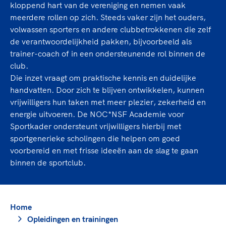
TeamNL Academie Kalender
kloppend hart van de vereniging en nemen vaak
Veilige en integere sport
meerdere rollen op zich. Steeds vaker zijn het ouders,
Sportonderzoek
Diversiteit en inclusie
volwassen sporters en andere clubbetrokkenen die zelf
Sportakkoord II
Gezonde sportomgeving
Kennisaanbod TeamNL Experts
de verantwoordelijkheid pakken, bijvoorbeeld als
Duurzaamheid
trainer-coach of in een ondersteunende rol binnen de
TeamNL Sport Science Centre
club.
Bekwaam sportkader
Game Changer
Die inzet vraagt om praktische kennis en duidelijke
Vitale clubs en bestuurlijk kader
TeamNL kids
Olympische Spelen LA28
handvatten. Door zich te blijven ontwikkelen, kunnen
Olympische geschiedenis
vrijwilligers hun taken met meer plezier, zekerheid en
Paralympische Spelen LA28
energie uitvoeren. De NOC*NSF Academie voor
Sportmatch
Europese Spelen Istanbul 2027
Sportkader ondersteunt vrijwilligers hierbij met
Clubacties
Nieuwspagina
sportgenerieke scholingen die helpen om goed
Handboek Wet- en Regelgeving
Columns
voorbereid en met frisse ideeën aan de slag te gaan
Topsportbeleid
Opleidingen en trainingen
binnen de sportclub.
Topsportfinanciering
Maatschappelijke waarde topsport
High5 Stappenplan
Top teamsportcompetities
Sport gaat niet vanzelf
Home
Ruimte voor sport
Opleidingen en trainingen