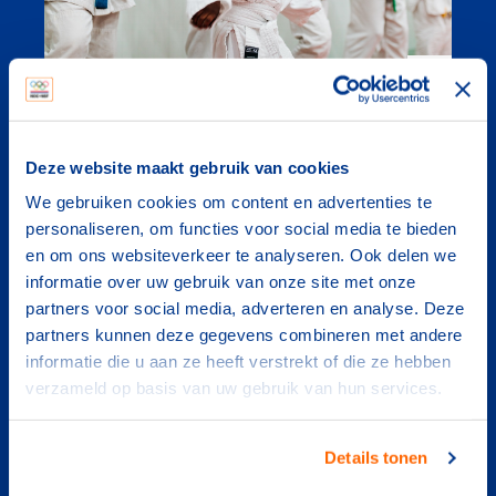
Diversiteit en inclusie
Deze website maakt gebruik van cookies
Een inclusieve en positieve sportcultuur in een
sportclub komt vaak niet vanzelf. Het vraagt om
We gebruiken cookies om content en advertenties te
bestuurders en rolmodellen binnen een club die
personaliseren, om functies voor social media te bieden
erin geloven, grenzen opzoeken, risico’s nemen,
en om ons websiteverkeer te analyseren. Ook delen we
experimenteren en durven om te gaan met
informatie over uw gebruik van onze site met onze
verschillen.
partners voor social media, adverteren en analyse. Deze
partners kunnen deze gegevens combineren met andere
informatie die u aan ze heeft verstrekt of die ze hebben
verzameld op basis van uw gebruik van hun services.
Details tonen