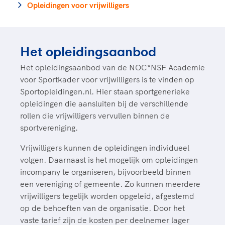
Clubondersteuning
Sport verenigt. Op sportclubs, pleintjes, tijdens
De TeamNL Academie
Opleidingen voor vrijwilligers
een rondje fietsen, door samen te skaten of naar
Beroepskrachten
de sportschool te gaan. Door samen te juichen
De TeamNL Academie biedt een leer- en
voor Sifan Hassan, Rico Verhoeven, Diede de
ontwikkelprogramma voor de volgende functies
Samen voor een veilige
Het opleidingsaanbod
Groot en het Nederlands Elftal. Of met trots te
binnen TeamNL programma's: experts, coaches,
sportomgeving
genieten van de karatewedstrijd van je dochter,
bestuurders, (technisch) directeuren, managers en
Het opleidingsaanbod van de NOC*NSF Academie
de halve marathon van je moeder of de
toekomstig kader.
voor Sportkader voor vrijwilligers is te vinden op
Voor welk gedrag staat de club? Wat mag wel
hockeywedstrijd van je buurjongen.
Sportopleidingen.nl. Hier staan sportgenerieke
langs de lijn, in de kleedkamer, kantine en online?
Lees verder
opleidingen die aansluiten bij de verschillende
Lees verder
En wat mag vooral niet? Een gedragscode geeft
rollen die vrijwilligers vervullen binnen de
hier richting aan en is dus een belangrijk
sportvereniging.
onderdeel van het clubbeleid rondom gewenst en
ongewenst gedrag.
Vrijwilligers kunnen de opleidingen individueel
volgen. Daarnaast is het mogelijk om opleidingen
Lees verder
incompany te organiseren, bijvoorbeeld binnen
een vereniging of gemeente. Zo kunnen meerdere
vrijwilligers tegelijk worden opgeleid, afgestemd
op de behoeften van de organisatie. Door het
vaste tarief zijn de kosten per deelnemer lager