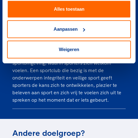
Alles toestaan
Aanpassen
Veilige en integere sport
Weigeren
Iedereen heeft recht op een sociaal-veilige
sportomgeving, waarin sporters zich welkom
voelen. Een sportclub die bezig is met de
onderwerpen integriteit en veilige sport geeft
sporters de kans zich te ontwikkelen, plezier te
beleven aan sport en zich vrij te voelen zich uit te
spreken op het moment dat er iets gebeurt.
Andere doelgroep?