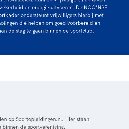
rder
moeder of de hockeywedstrijd
 zekerheid en energie uitvoeren. De NOC*NSF
 je buurjongen.
tkader ondersteunt vrijwilligers hierbij met
holingen die helpen om goed voorbereid en
es verder
aan de slag te gaan binnen de sportclub.
en op Sportopleidingen.nl. Hier staan
en binnen de sportvereniging.