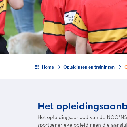
Veilige en integere sport
positionering van spo
Diversiteit en inclusie
Sportonderzoek
Gezonde sportomgeving
Sportakkoord II
Duurzaamheid
Bekwaam sportkader
Vitale clubs en bestuurlijk 
Home
Opleidingen en trainingen
O
Het opleidingsaan
Het opleidingsaanbod van de NOC*NSF A
sportgenerieke opleidingen die aansluit