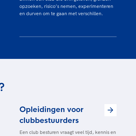
opzoeken, risico’s nemen, experimenteren
en durven om te gaan met verschillen.
?
Opleidingen voor
clubbestuurders
Een club besturen vraagt veel tijd, kennis en