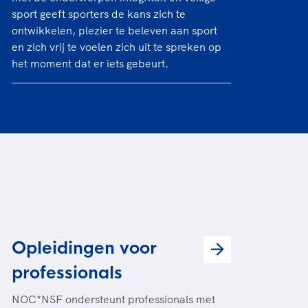
sport geeft sporters de kans zich te
ontwikkelen, plezier te beleven aan sport
en zich vrij te voelen zich uit te spreken op
het moment dat er iets gebeurt.
Opleidingen voor
professionals
NOC*NSF ondersteunt professionals met