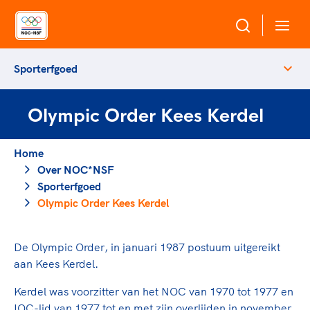
Sporterfgoed
Over NOC*NSF
Olympic Order Kees Kerdel
Sportagenda 2032
Sportdeelname
Leden
Home
Algemene Vergadering
Over NOC*NSF
Bonden en professionals in de sport
Topsport
Raad van Toezicht en Bestuur
Sporterfgoed
Beleidsmedewerkers
Merkbescherming NOC*NSF
Olympic Order Kees Kerdel
Clubbestuurders
Voor talentvolle sporters
Voor bonden
Coördinatoren en opleiders
Atletencommissie
De Olympic Order, in januari 1987 postuum uitgereikt
Onze partners
Trainer-coaches
aan
Kees Kerdel
.
Paralympische Talentdag
Geven aan Sport
Officials
Pers
Kerdel was voorzitter van het NOC van 1970 tot 1977 en
IOC-lid van 1977 tot en met zijn overlijden in november