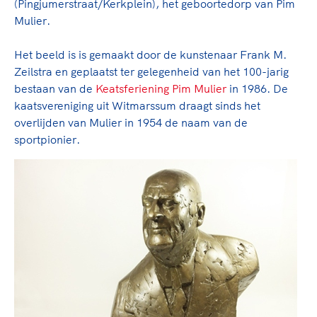
(Pingjumerstraat/Kerkplein), het geboortedorp van Pim
TeamNL Academie Kalender
Veilige en integere sport
Mulier.
Sportonderzoek
Diversiteit en inclusie
Sportakkoord II
Gezonde sportomgeving
Het beeld is is gemaakt door de kunstenaar Frank M.
Kennisaanbod TeamNL Experts
Zeilstra en geplaatst ter gelegenheid van het 100-jarig
Duurzaamheid
TeamNL Sport Science Centre
bestaan van de
Keatsferiening Pim Mulier
in 1986. De
Bekwaam sportkader
Game Changer
kaatsvereniging uit Witmarssum draagt sinds het
Vitale clubs en bestuurlijk kader
TeamNL kids
overlijden van Mulier in 1954 de naam van de
Olympische Spelen LA28
Olympische geschiedenis
sportpionier.
Paralympische Spelen LA28
Sportmatch
Europese Spelen Istanbul 2027
Clubacties
Nieuwspagina
Handboek Wet- en Regelgeving
Columns
Topsportbeleid
Opleidingen en trainingen
Topsportfinanciering
Maatschappelijke waarde topsport
High5 Stappenplan
Top teamsportcompetities
Sport gaat niet vanzelf
Ruimte voor sport