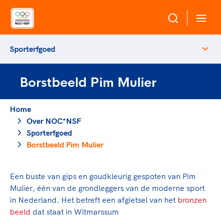
Sporterfgoed
Over NOC*NSF
Borstbeeld Pim Mulier
Sportagenda 2032
Sportdeelname
Leden
Home
Algemene Vergadering
Over NOC*NSF
Bonden en professionals in de sport
Topsport
Raad van Toezicht en Bestuur
Sporterfgoed
Beleidsmedewerkers
Merkbescherming NOC*NSF
Borstbeeld Pim Mulier
Clubbestuurders
Voor talentvolle sporters
Voor bonden
Coördinatoren en opleiders
Atletencommissie
Een buste van gips en goudkleurig gespoten van
Pim
Onze partners
Trainer-coaches
Mulier
, één van de grondleggers van de moderne sport
Paralympische Talentdag
Geven aan Sport
Officials
in Nederland. Het betreft een afgietsel van het
bronzen
Pers
beeld
dat staat in Witmarssum