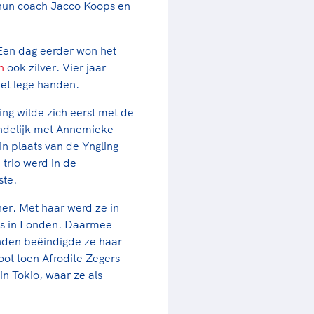
 hun coach Jacco Koops en
Een dag eerder won het
n
ook zilver. Vier jaar
et lege handen.
ing wilde zich eerst met de
indelijk met Annemieke
n plaats van de Yngling
rio werd in de
ste.
er. Met haar werd ze in
ns in Londen. Daarmee
onden beëindigde ze haar
boot toen Afrodite Zegers
n Tokio, waar ze als