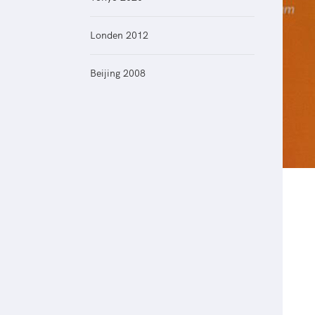
Veilige en integere sport
positionering van spo
Diversiteit en inclusie
Sportonderzoek
Londen 2012
Gezonde sportomgeving
Sportakkoord II
Duurzaamheid
Beijing 2008
Bekwaam sportkader
Vitale clubs en bestuurlijk 