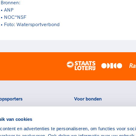
Bronnen:
• ANP
• NOC*NSF
• Foto: Watersportverbond
opsporters
Voor bonden
ortstatussen
Thema's
ik van cookies
eningen voor topsporters
Agenda
ontent en advertenties te personaliseren, om functies voor soci
ads en links voor
Portal
erkeer te analyseren. Ook delen we informatie over uw gebruik