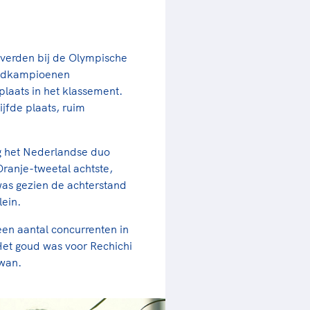
overden bij de Olympische
reldkampioenen
laats in het klassement.
ijfde plaats, ruim
ag het Nederlandse duo
Oranje-tweetal achtste,
was gezien de achterstand
lein.
een aantal concurrenten in
. Het goud was voor Rechichi
Swan.