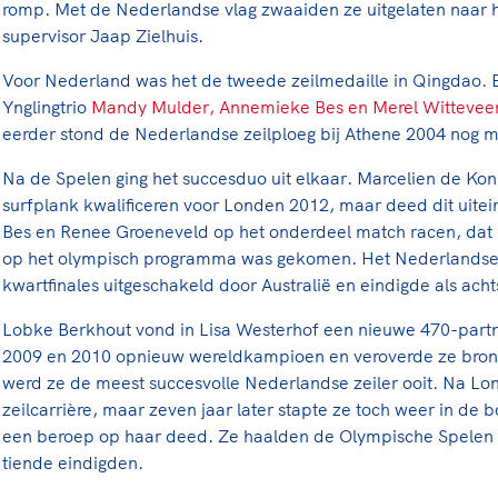
romp. Met de Nederlandse vlag zwaaiden ze uitgelaten naar
supervisor Jaap Zielhuis.
Voor Nederland was het de tweede zeilmedaille in Qingdao. 
Ynglingtrio
Mandy Mulder, Annemieke Bes en Merel Wittevee
eerder stond de Nederlandse zeilploeg bij Athene 2004 nog m
Na de Spelen ging het succesduo uit elkaar. Marcelien de Kon
surfplank kwalificeren voor Londen 2012, maar deed dit uite
Bes en Renee Groeneveld op het onderdeel match racen, dat i
op het olympisch programma was gekomen. Het Nederlandse t
kwartfinales uitgeschakeld door Australië en eindigde als acht
Lobke Berkhout vond in Lisa Westerhof een nieuwe 470-partn
2009 en 2010 opnieuw wereldkampioen en veroverde ze bro
werd ze de meest succesvolle Nederlandse zeiler ooit. Na L
zeilcarrière, maar zeven jaar later stapte ze toch weer in de 
een beroep op haar deed. Ze haalden de Olympische Spelen i
tiende eindigden.