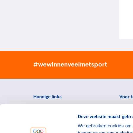
#wewinnenveelmetsport
Handige links
Voor t
Topsportevenementenbeleid
Topsp
Deze website maakt gebru
Partners
Voorzi
We gebruiken cookies om c
Werken bij NOC*NSF
Downlo
bieden en om ons websitev