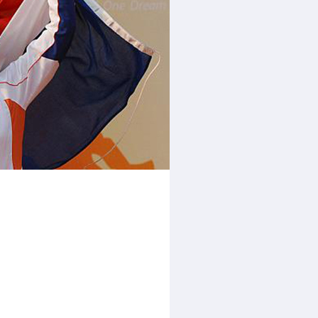
rder
moeder of de hockeywedstrijd
 je buurjongen.
es verder