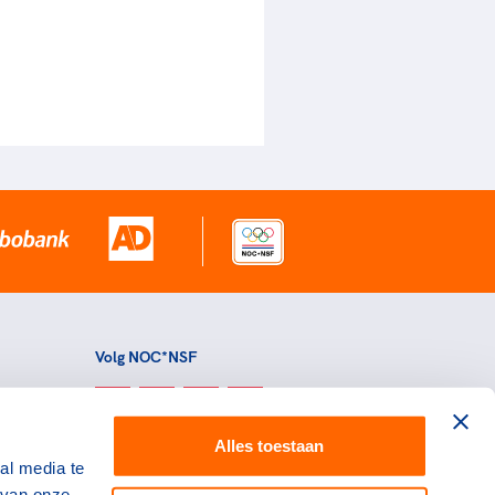
Volg NOC*NSF
Alles toestaan
al media te
 van onze