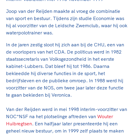
TeamNL Academie Kalender
Veilige en integere sport
Sportonderzoek
Joop van der Reijden maakte al vroeg de combinatie
Diversiteit en inclusie
van sport en bestuur. Tijdens zijn studie Economie was
Sportakkoord II
Gezonde sportomgeving
Kennisaanbod TeamNL Experts
hij al voorzitter van de Leidsche Zwemclub, waar hij ook
Duurzaamheid
TeamNL Sport Science Centre
waterpolotrainer was.
Bekwaam sportkader
Game Changer
In de jaren zestig sloot hij zich aan bij de CHU, een van
Vitale clubs en bestuurlijk kader
TeamNL kids
de voorlopers van het CDA. De politicus werd in 1982
Olympische Spelen LA28
Olympische geschiedenis
staatssecretaris van Volksgezondheid in het eerste
Paralympische Spelen LA28
kabinet-Lubbers. Dat bleef hij tot 1986. Daarna
Sportmatch
Europese Spelen Istanbul 2027
bekleedde hij diverse functies in de sport, het
Clubacties
Nieuwspagina
bedrijfsleven en de publieke omroep. In 1988 werd hij
Handboek Wet- en Regelgeving
voorzitter van de NOS, om twee jaar later deze functie
Columns
Topsportbeleid
te gaan bekleden bij Veronica.
Opleidingen en trainingen
Topsportfinanciering
Maatschappelijke waarde topsport
Van der Reijden werd in mei 1998 interim-voorzitter van
NOC*NSF na het plotselinge aftreden van
Wouter
High5 Stappenplan
Top teamsportcompetities
Sport gaat niet vanzelf
Huibregtsen
. Een halfjaar later presenteerde hij een
Ruimte voor sport
geheel nieuw bestuur, om in 1999 zelf plaats te maken