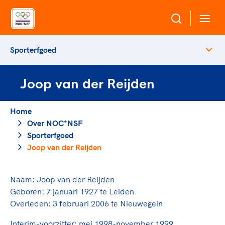
Sporterfgoed
Over NOC*NSF
Joop van der Reijden
Sportagenda 2032
Sportdeelname
Leden
Home
Algemene Vergadering
Over NOC*NSF
Bonden en professionals in de sport
Topsport
Raad van Toezicht en Bestuur
Sporterfgoed
Beleidsmedewerkers
Merkbescherming NOC*NSF
Joop van der Reijden
Clubbestuurders
Voor talentvolle sporters
Voor bonden
Coördinatoren en opleiders
Atletencommissie
Naam: Joop van der Reijden
Onze partners
Trainer-coaches
Geboren: 7 januari 1927 te Leiden
Paralympische Talentdag
Geven aan Sport
Officials
Overleden: 3 februari 2006 te Nieuwegein
Pers
Interim-voorzitter: mei 1998-november 1999