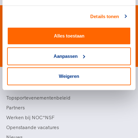
Details tonen
Alles toestaan
#wewinnenveelmetsport
Aanpassen
Weigeren
Handige links
Topsportevenementenbeleid
Partners
Werken bij NOC*NSF
Openstaande vacatures
Nieuws