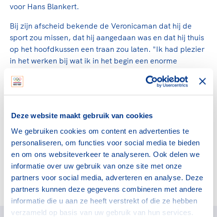
Clubondersteuning
Sport verenigt. Op sportclubs, pleintjes, tijdens
De TeamNL Academie
voor Hans Blankert.
een rondje fietsen, door samen te skaten of naar
Beroepskrachten
de sportschool te gaan. Door samen te juichen
Bij zijn afscheid bekende de Veronicaman dat hij de
De TeamNL Academie biedt een leer- en
voor Sifan Hassan, Rico Verhoeven, Diede de
sport zou missen, dat hij aangedaan was en dat hij thuis
ontwikkelprogramma voor de volgende functies
Samen voor een veilige
Groot en het Nederlands Elftal. Of met trots te
op het hoofdkussen een traan zou laten. "Ik had plezier
binnen TeamNL programma's: experts, coaches,
sportomgeving
genieten van de karatewedstrijd van je dochter,
in het werken bij wat ik in het begin een enorme
bestuurders, (technisch) directeuren, managers en
de halve marathon van je moeder of de
padvindersclub vond. Veel van die padvinders hebben
toekomstig kader.
Voor welk gedrag staat de club? Wat mag wel
hockeywedstrijd van je buurjongen.
echter grote capaciteiten en daar heb ik veel waardering
langs de lijn, in de kleedkamer, kantine en online?
voor. Vooral voor het bestuur dat er nu zit."
Lees verder
Lees verder
En wat mag vooral niet? Een gedragscode geeft
Van der Reijden, die voor zijn verdiensten voor de sport
Deze website maakt gebruik van cookies
hier richting aan en is dus een belangrijk
de Olympic Order kreeg, benaderde indertijd ook Erica
onderdeel van het clubbeleid rondom gewenst en
We gebruiken cookies om content en advertenties te
Terpstra voor een bestuursfunctie. De leden kozen de
ongewenst gedrag.
personaliseren, om functies voor social media te bieden
oud-politica eind 2003 als voorzitster van NOC*NSF.
en om ons websiteverkeer te analyseren. Ook delen we
Lees verder
informatie over uw gebruik van onze site met onze
Bronnen:
partners voor social media, adverteren en analyse. Deze
• ANP
partners kunnen deze gegevens combineren met andere
• Parlement & Politiek
informatie die u aan ze heeft verstrekt of die ze hebben
verzameld op basis van uw gebruik van hun services.