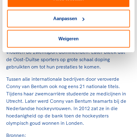
bij de EK 1981, 1983 en 1985 en bij de WK 1986. Op de
Universiade van 1985 won ze de 100 m en 200 m vrije
slag. Ook als lid van de diverse estafetteploegen in die
Aanpassen
jaren legde ze de hand op eremetaal.
Haar erelijst had nog veel imposanter kunnen zijn, maar
Weigeren
Van Bentum had de pech dat in haar tijd de DDR-
vrouwen de zwemsport domineerden. Later bleek dat
de Oost-Duitse sporters op grote schaal doping
gebruikten om tot hun prestaties te komen.
Tussen alle internationale bedrijven door veroverde
Conny van Bentum ook nog eens 21 nationale titels.
Tijdens haar zwemcarrière studeerde ze medicijnen in
Utrecht. Later werd Conny van Bentum teamarts bij de
Nederlandse hockeyvrouwen. In 2012 zat ze in die
hoedanigheid op de bank toen de hockeysters
olympisch goud wonnen in Londen.
Bronnen: