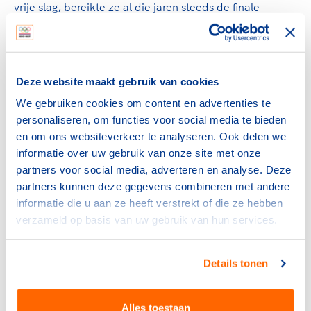
vrije slag, bereikte ze al die jaren steeds de finale
zonder zich een plaats op het podium te kunnen
verwerven: vijfde in 1980 (als 14-jarige!), vierde in 1984
en achtste in 1988. In 1984 in Los Angeles had ze stellig
wel de hoop een medaille op dit nummer te kunnen
Deze website maakt gebruik van cookies
veroveren, ook al omdat de Oostblok-zwemsters
We gebruiken cookies om content en advertenties te
afwezig waren. Verschil van mening met de toenmalige
personaliseren, om functies voor social media te bieden
bondscoach hoe de voorbereiding in de laatste fase
en om ons websiteverkeer te analyseren. Ook delen we
moest zijn, brak haar echter op.
informatie over uw gebruik van onze site met onze
Teamarts bij de hockeyvrouwen
partners voor social media, adverteren en analyse. Deze
Conny van Bentum maakte furore op de vrije slag en
partners kunnen deze gegevens combineren met andere
vlinderslag, maar haar eerste Nederlandse titel, op 13-
informatie die u aan ze heeft verstrekt of die ze hebben
jarige leeftijd, behaalde ze op de 100 meter rugslag.
verzameld op basis van uw gebruik van hun services.
Van die slag stapte ze af nadat ze bij het aantikken
tijdens een training een hand brak. Behalve op de
Details tonen
Olympische Spelen boekte ze vele successen bij wereld-
en Europese kampioenschappen en op de Universiade.
Zo legde ze beslag op het brons op de 100 m vrije slag
Alles toestaan