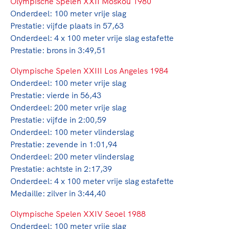
Clubondersteuning
O
lympische Spelen XXII Moskou 1980
Sport verenigt. Op sportclubs, pleintjes, tijdens
De TeamNL Academie
Onderdeel: 100 meter vrije slag
een rondje fietsen, door samen te skaten of naar
Beroepskrachten
Prestatie: vijfde plaats in 57,63
de sportschool te gaan. Door samen te juichen
De TeamNL Academie biedt een leer- en
Onderdeel: 4 x 100 meter vrije slag estafette
voor Sifan Hassan, Rico Verhoeven, Diede de
ontwikkelprogramma voor de volgende functies
Samen voor een veilige
Prestatie: brons in 3:49,51
Groot en het Nederlands Elftal. Of met trots te
binnen TeamNL programma's: experts, coaches,
sportomgeving
genieten van de karatewedstrijd van je dochter,
bestuurders, (technisch) directeuren, managers en
Olympische Spelen XXIII Los Angeles 1984
de halve marathon van je moeder of de
toekomstig kader.
Onderdeel: 100 meter vrije slag
Voor welk gedrag staat de club? Wat mag wel
hockeywedstrijd van je buurjongen.
Prestatie: vierde in 56,43
langs de lijn, in de kleedkamer, kantine en online?
Lees verder
Onderdeel: 200 meter vrije slag
Lees verder
En wat mag vooral niet? Een gedragscode geeft
Prestatie: vijfde in 2:00,59
hier richting aan en is dus een belangrijk
Onderdeel: 100 meter vlinderslag
onderdeel van het clubbeleid rondom gewenst en
Prestatie: zevende in 1:01,94
ongewenst gedrag.
Onderdeel: 200 meter vlinderslag
Prestatie: achtste in 2:17,39
Lees verder
Onderdeel: 4 x 100 meter vrije slag estafette
Medaille: zilver in 3:44,40
Olympische Spelen XXIV Seoel 1988
Onderdeel: 100 meter vrije slag