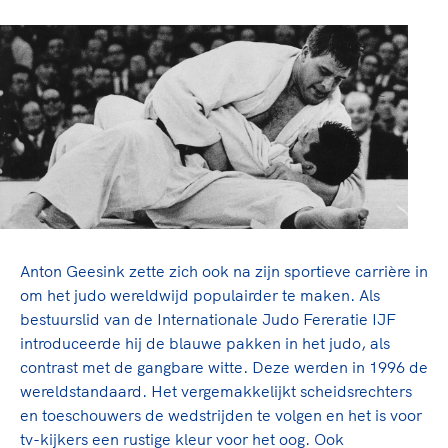
Anton Geesink zette zich ook na zijn sportieve carrière in
om het judo wereldwijd populairder te maken. Als
bestuurslid van de Internationale Judo Fereratie IJF
introduceerde hij de blauwe pakken in het judo, als
contrast met de gangbare witte. Deze werden in 1996 de
wereldstandaard. Het vergemakkelijkt scheidsrechters
en toeschouwers de wedstrijden te volgen en het is voor
tv-kijkers een rustige kleur voor het oog. Ook