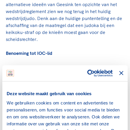
alternatieve ideeën van Geesink ten opzichte van het
wedstrijdreglement zien we nog terug in het huidig
wedstrijdjudo. Denk aan de huidige puntentelling en de
afschaffing van de maatregel dat een judoka bij een
keikoku-straf op de knieën moest gaan voor de
scheidsrechter.
Benoeming tot IOC-lid
In 1987 werd Geesink door IOC-voorzitter Juan Antonio
Samaranch aangesteld als lid van het Internationaal
Olympisch Comité, als opvolger van
Kees Kerdel
. Zijn
benoeming kwam als een grote verrassing. Tot dan
Deze website maakt gebruik van cookies
waren steeds bestuursleden van het NOC tot deze
functie geroepen. Maar Samaranch was een andere weg
We gebruiken cookies om content en advertenties te
ingeslagen. Hij wilde meer voormalige topsporters in de
personaliseren, om functies voor social media te bieden
olympische citadel aanstellen. Geesink was vooral
en om ons websiteverkeer te analyseren. Ook delen we
uitvoerend actief: hij trad regelmatig op als IOC-
informatie over uw gebruik van onze site met onze
waarnemer tijden manifestaties van internationale