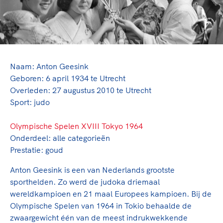
TeamNL Academie Kalender
Veilige en integere sport
Sportonderzoek
Diversiteit en inclusie
Sportakkoord II
Gezonde sportomgeving
Kennisaanbod TeamNL Experts
Duurzaamheid
TeamNL Sport Science Centre
Bekwaam sportkader
Naam: Anton Geesink
Game Changer
Geboren: 6 april 1934 te Utrecht
Vitale clubs en bestuurlijk kader
TeamNL kids
Olympische Spelen LA28
Overleden: 27 augustus 2010 te Utrecht
Olympische geschiedenis
Sport: judo
Paralympische Spelen LA28
Sportmatch
Europese Spelen Istanbul 2027
Olympische Spelen XVIII Tokyo 1964
Clubacties
Nieuwspagina
Onderdeel: alle categorieën
Handboek Wet- en Regelgeving
Columns
Prestatie: goud
Topsportbeleid
Opleidingen en trainingen
Topsportfinanciering
Anton Geesink is een van Nederlands grootste
Maatschappelijke waarde topsport
sporthelden. Zo werd de judoka driemaal
wereldkampioen en 21 maal Europees kampioen. Bij de
High5 Stappenplan
Top teamsportcompetities
Sport gaat niet vanzelf
Olympische Spelen van 1964 in Tokio behaalde de
Ruimte voor sport
zwaargewicht één van de meest indrukwekkende