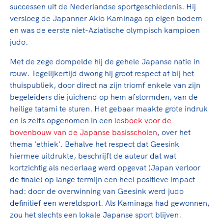
Clubondersteuning
Sport verenigt. Op sportclubs, pleintjes, tijdens
De TeamNL Academie
successen uit de Nederlandse sportgeschiedenis. Hij
een rondje fietsen, door samen te skaten of naar
Beroepskrachten
versloeg de Japanner Akio Kaminaga op eigen bodem
de sportschool te gaan. Door samen te juichen
De TeamNL Academie biedt een leer- en
en was de eerste niet-Aziatische olympisch kampioen
voor Sifan Hassan, Rico Verhoeven, Diede de
ontwikkelprogramma voor de volgende functies
judo.
Samen voor een veilige
Groot en het Nederlands Elftal. Of met trots te
binnen TeamNL programma's: experts, coaches,
sportomgeving
genieten van de karatewedstrijd van je dochter,
Met de zege dompelde hij de gehele Japanse natie in
bestuurders, (technisch) directeuren, managers en
de halve marathon van je moeder of de
rouw. Tegelijkertijd dwong hij groot respect af bij het
toekomstig kader.
Voor welk gedrag staat de club? Wat mag wel
hockeywedstrijd van je buurjongen.
thuispubliek, door direct na zijn triomf enkele van zijn
langs de lijn, in de kleedkamer, kantine en online?
begeleiders die juichend op hem afstormden, van de
Lees verder
Lees verder
En wat mag vooral niet? Een gedragscode geeft
heilige tatami te sturen. Het gebaar maakte grote indruk
hier richting aan en is dus een belangrijk
en is zelfs opgenomen in een
lesboek voor de
onderdeel van het clubbeleid rondom gewenst en
bovenbouw van de Japanse basisscholen
, over het
ongewenst gedrag.
thema 'ethiek'. Behalve het respect dat Geesink
hiermee uitdrukte, beschrijft de auteur dat wat
Lees verder
kortzichtig als nederlaag werd opgevat (Japan verloor
de finale) op lange termijn een heel positieve impact
had: door de overwinning van Geesink werd judo
definitief een wereldsport. Als Kaminaga had gewonnen,
zou het slechts een lokale Japanse sport blijven.