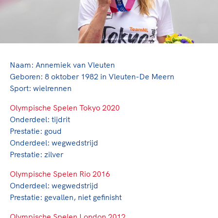
TeamNL Academie Kalender
Veilige en integere sport
Sportonderzoek
Diversiteit en inclusie
Sportakkoord II
Gezonde sportomgeving
Kennisaanbod TeamNL Experts
Duurzaamheid
TeamNL Sport Science Centre
Bekwaam sportkader
Naam: Annemiek van Vleuten
Game Changer
Geboren: 8 oktober 1982 in Vleuten-De Meern
Vitale clubs en bestuurlijk kader
TeamNL kids
Olympische Spelen LA28
Sport: wielrennen
Olympische geschiedenis
Paralympische Spelen LA28
Olympische Spelen Tokyo 2020
Sportmatch
Europese Spelen Istanbul 2027
Onderdeel: tijdrit
Clubacties
Nieuwspagina
Prestatie: goud
Handboek Wet- en Regelgeving
Onderdeel: wegwedstrijd
Columns
Topsportbeleid
Prestatie: zilver
Opleidingen en trainingen
Topsportfinanciering
Olympische Spelen Rio 2016
Maatschappelijke waarde topsport
Onderdeel: wegwedstrijd
High5 Stappenplan
Top teamsportcompetities
Sport gaat niet vanzelf
Prestatie: gevallen, niet gefinisht
Ruimte voor sport
Olympische Spelen London 2012