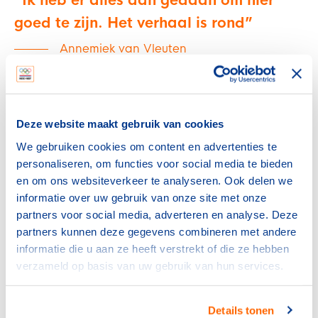
Ik heb er alles aan gedaan om hier
goed te zijn. Het verhaal is rond
Annemiek van Vleuten
Vijf jaar eerder
in Rio de Janeiro ging het vreselijk
mis. Tijdens de olympische wegwedstrijd reed Van
Vleuten alleen aan de leiding. Het goud leek binnen
Deze website maakt gebruik van cookies
handbereik. Maar tien kilometer voor de finish crashte
We gebruiken cookies om content en advertenties te
ze in de laatste afdaling.
Anna van der Breggen
won de
personaliseren, om functies voor social media te bieden
wedstrijd, maar wist niet of ze blij moest zijn met het
en om ons websiteverkeer te analyseren. Ook delen we
goud. Ze maakte zich vooral zorgen om haar
informatie over uw gebruik van onze site met onze
landgenote, die ze tijdens de koers roerloos langs de
partners voor social media, adverteren en analyse. Deze
kant van de weg had zien liggen. Uiteindelijk kwam Van
partners kunnen deze gegevens combineren met andere
Vleuten er vanaf met een hersenschudding en
informatie die u aan ze heeft verstrekt of die ze hebben
scheurtjes in haar wervelkolom.
verzameld op basis van uw gebruik van hun services.
Maar haar overtuigende optreden in Rio - voor de val -
leek iets bij Van Vleuten te hebben losgemaakt. Want
Details tonen