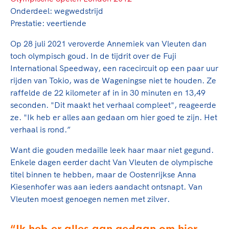
Clubondersteuning
Sport verenigt. Op sportclubs, pleintjes, tijdens
De TeamNL Academie
Onderdeel: wegwedstrijd
een rondje fietsen, door samen te skaten of naar
Beroepskrachten
Prestatie: veertiende
de sportschool te gaan. Door samen te juichen
De TeamNL Academie biedt een leer- en
voor Sifan Hassan, Rico Verhoeven, Diede de
ontwikkelprogramma voor de volgende functies
Op 28 juli 2021 veroverde Annemiek van Vleuten dan
Samen voor een veilige
Groot en het Nederlands Elftal. Of met trots te
binnen TeamNL programma's: experts, coaches,
toch olympisch goud. In de tijdrit over de Fuji
sportomgeving
genieten van de karatewedstrijd van je dochter,
bestuurders, (technisch) directeuren, managers en
International Speedway, een racecircuit op een paar uur
de halve marathon van je moeder of de
toekomstig kader.
rijden van Tokio, was de Wageningse niet te houden. Ze
Voor welk gedrag staat de club? Wat mag wel
hockeywedstrijd van je buurjongen.
raffelde de 22 kilometer af in
in 30 minuten en 13,49
langs de lijn, in de kleedkamer, kantine en online?
Lees verder
seconden. "Dit maakt het verhaal compleet", reageerde
Lees verder
En wat mag vooral niet? Een gedragscode geeft
ze. "Ik heb er alles aan gedaan om hier goed te zijn. Het
hier richting aan en is dus een belangrijk
verhaal is rond.”
onderdeel van het clubbeleid rondom gewenst en
ongewenst gedrag.
Want die gouden medaille leek haar maar niet gegund.
Enkele dagen eerder dacht Van Vleuten de olympische
Lees verder
titel binnen te hebben, maar de Oostenrijkse Anna
Kiesenhofer was aan ieders aandacht ontsnapt. Van
Vleuten moest genoegen nemen met zilver.