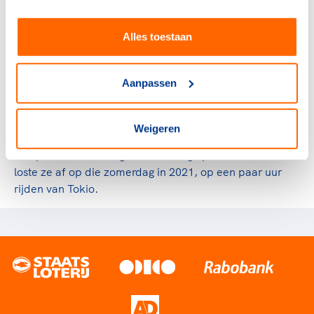
hoewel ze de dertig al ruim was gepasseerd, moesten
haar gloriejaren nog komen. Na Rio won ze tweemaal de
Giro Rosa, werd ze tweemaal wereldkampioen tijdrijden
Alles toestaan
en eenmaal op de weg, na een onwaarschijnlijke solo
van meer dan honderd kilometer.
Aanpassen
Daarnaast werd Van Vleuten Europees kampioen en
won ze vrijwel alle klassiekers in het
Weigeren
vrouwenwielrennen. Toch was haar erelijst niet
compleet. Ze had nog één rekening open staan. En die
loste ze af op die zomerdag in 2021, op een paar uur
rijden van Tokio.