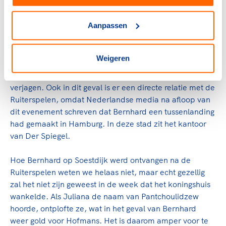
Greet Hofmansaffaire
Aanpassen
In de vele onderzoeken naar de Greet Hofmansaffaire is
inmiddels overeenstemming bereikt over de rol van
Bernhard. Hij wordt gezien als de man die de contacten
Weigeren
had gelegd met Der Spiegel om zo het conflict op straat
te gooien, om daarmee Hofmans van het hof te
verjagen. Ook in dit geval is er een directe relatie met de
Ruiterspelen, omdat Nederlandse media na afloop van
dit evenement schreven dat Bernhard een tussenlanding
had gemaakt in Hamburg. In deze stad zit het kantoor
van Der Spiegel.
Hoe Bernhard op Soestdijk werd ontvangen na de
Ruiterspelen weten we helaas niet, maar echt gezellig
zal het niet zijn geweest in de week dat het koningshuis
wankelde. Als Juliana de naam van Pantchoulidzew
hoorde, ontplofte ze, wat in het geval van Bernhard
weer gold voor Hofmans. Het is daarom amper voor te