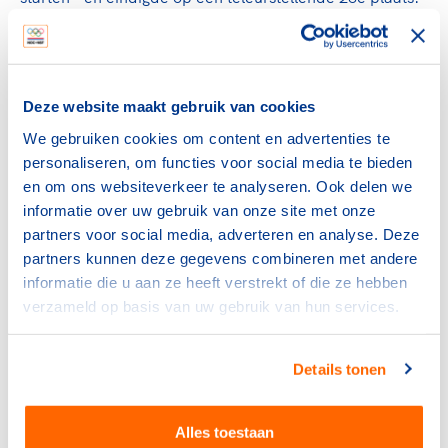
“Het had beter gekund,” zei hij in een eerste reactie.
Toch heeft deze sporter nu nog steeds een record in
handen als oudste Nederlandse deelnemer die ooit aan
Deze website maakt gebruik van cookies
de Olympische Spelen deelnam. De dag dat hij in actie
We gebruiken cookies om content en advertenties te
kwam, was hij precies 67 jaar en 270 dagen oud.
personaliseren, om functies voor social media te bieden
en om ons websiteverkeer te analyseren. Ook delen we
Of Wilhelmina en Juliana zijn race überhaupt nog
informatie over uw gebruik van onze site met onze
hebben gevolgd, is twijfelachtig, want zij hadden
partners voor social media, adverteren en analyse. Deze
inmiddels een heel ander probleem aan hun hoofd.
partners kunnen deze gegevens combineren met andere
Twee dagen voordat Pantchoulidzew in actie kwam, had
informatie die u aan ze heeft verstrekt of die ze hebben
Der Spiegel een groot artikel over Greet Hofmans
verzameld op basis van uw gebruik van hun services.
gepubliceerd, waarmee het conflict tussen Juliana en
Bernhard op straat lag. Het koningshuis hobbelde zo in
die ene week letterlijk van het ene conflict naar het
Details tonen
andere met als enige constante dat elke keer dezelfde
partijen tegenover elkaar stonden – of het nou over
Pantchoulidzew of over Hofmans ging.
Alles toestaan