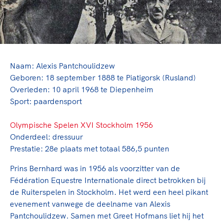
TeamNL Academie Kalender
Veilige en integere sport
Sportonderzoek
Diversiteit en inclusie
Sportakkoord II
Gezonde sportomgeving
Kennisaanbod TeamNL Experts
Duurzaamheid
TeamNL Sport Science Centre
Bekwaam sportkader
Naam: Alexis Pantchoulidzew
Game Changer
Geboren: 18 september 1888 te Piatigorsk (Rusland)
Vitale clubs en bestuurlijk kader
TeamNL kids
Olympische Spelen LA28
Overleden: 10 april 1968 te Diepenheim
Olympische geschiedenis
Sport: paardensport
Paralympische Spelen LA28
Sportmatch
Europese Spelen Istanbul 2027
Olympische Spelen XVI Stockholm 1956
Clubacties
Nieuwspagina
Onderdeel: dressuur
Handboek Wet- en Regelgeving
Columns
Prestatie: 28e plaats met totaal 586,5 punten
Topsportbeleid
Opleidingen en trainingen
Topsportfinanciering
Prins Bernhard was in 1956 als voorzitter van de
Maatschappelijke waarde topsport
Fédération Equestre Internationale direct betrokken bij
de Ruiterspelen in Stockholm. Het werd een heel pikant
High5 Stappenplan
Top teamsportcompetities
Sport gaat niet vanzelf
evenement vanwege de deelname van Alexis
Ruimte voor sport
Pantchoulidzew. Samen met Greet Hofmans liet hij het