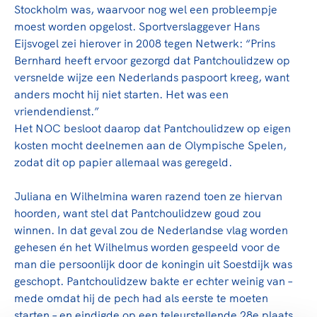
Stockholm was, waarvoor nog wel een probleempje
moest worden opgelost. Sportverslaggever Hans
Eijsvogel zei hierover in 2008 tegen Netwerk: “Prins
Bernhard heeft ervoor gezorgd dat Pantchoulidzew op
versnelde wijze een Nederlands paspoort kreeg, want
anders mocht hij niet starten. Het was een
vriendendienst.”
Het NOC besloot daarop dat Pantchoulidzew op eigen
kosten mocht deelnemen aan de Olympische Spelen,
zodat dit op papier allemaal was geregeld.
Juliana en Wilhelmina waren razend toen ze hiervan
hoorden, want stel dat Pantchoulidzew goud zou
winnen. In dat geval zou de Nederlandse vlag worden
gehesen én het Wilhelmus worden gespeeld voor de
man die persoonlijk door de koningin uit Soestdijk was
geschopt. Pantchoulidzew bakte er echter weinig van –
mede omdat hij de pech had als eerste te moeten
starten – en eindigde op een teleurstellende 28e plaats.