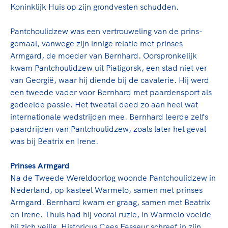
Clubondersteuning
Sport verenigt. Op sportclubs, pleintjes, tijdens
De TeamNL Academie
Koninklijk Huis op zijn grondvesten schudden.
een rondje fietsen, door samen te skaten of naar
Beroepskrachten
de sportschool te gaan. Door samen te juichen
De TeamNL Academie biedt een leer- en
Pantchoulidzew was een vertrouweling van de prins-
voor Sifan Hassan, Rico Verhoeven, Diede de
ontwikkelprogramma voor de volgende functies
gemaal, vanwege zijn innige relatie met prinses
Samen voor een veilige
Groot en het Nederlands Elftal. Of met trots te
binnen TeamNL programma's: experts, coaches,
Armgard, de moeder van Bernhard. Oorspronkelijk
sportomgeving
genieten van de karatewedstrijd van je dochter,
bestuurders, (technisch) directeuren, managers en
kwam Pantchoulidzew uit Piatigorsk, een stad niet ver
de halve marathon van je moeder of de
toekomstig kader.
van Georgië, waar hij diende bij de cavalerie. Hij werd
Voor welk gedrag staat de club? Wat mag wel
hockeywedstrijd van je buurjongen.
een tweede vader voor Bernhard met paardensport als
langs de lijn, in de kleedkamer, kantine en online?
Lees verder
gedeelde passie. Het tweetal deed zo aan heel wat
Lees verder
En wat mag vooral niet? Een gedragscode geeft
internationale wedstrijden mee. Bernhard leerde zelfs
hier richting aan en is dus een belangrijk
paardrijden van Pantchoulidzew, zoals later het geval
onderdeel van het clubbeleid rondom gewenst en
was bij Beatrix en Irene.
ongewenst gedrag.
Prinses Armgard
Lees verder
Na de Tweede Wereldoorlog woonde Pantchoulidzew in
Nederland, op kasteel Warmelo, samen met prinses
Armgard. Bernhard kwam er graag, samen met Beatrix
en Irene. Thuis had hij vooral ruzie, in Warmelo voelde
hij zich veilig. Historicus Cees Fasseur schreef in zijn