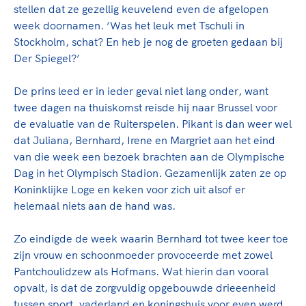
stellen dat ze gezellig keuvelend even de afgelopen
week doornamen. ‘Was het leuk met Tschuli in
Stockholm, schat? En heb je nog de groeten gedaan bij
Der Spiegel?’
De prins leed er in ieder geval niet lang onder, want
twee dagen na thuiskomst reisde hij naar Brussel voor
de evaluatie van de Ruiterspelen. Pikant is dan weer wel
dat Juliana, Bernhard, Irene en Margriet aan het eind
van die week een bezoek brachten aan de Olympische
Dag in het Olympisch Stadion. Gezamenlijk zaten ze op
Koninklijke Loge en keken voor zich uit alsof er
helemaal niets aan de hand was.
Zo eindigde de week waarin Bernhard tot twee keer toe
zijn vrouw en schoonmoeder provoceerde met zowel
Pantchoulidzew als Hofmans. Wat hierin dan vooral
opvalt, is dat de zorgvuldig opgebouwde drieeenheid
tussen sport, vaderland en koningshuis voor even werd